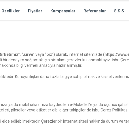
Özellikler
Fiyatlar
Kampanyalar
Referanslar
S.S.S
Şirketimiz
”, “
Zirve
” veya “
biz
”) olarak, internet sitemizde (
https://www.
üvenli bir deneyim sağlamak için birtakım çerezler kullanmaktayız. İşbu Çere
z hakkında bilgi vermek amacıyla hazırlanmıştır.
iktedir. Konuya ilişkin daha fazla bilgiye sahip olmak ve kişisel verilerin
rınıza ya da mobil cihazınıza kaydedilen e-Mükellef’e ya da üçüncü şahısl
çileri, pikseller veya etiketler gibi diğer takipçiler de işbu Çerez Politik
eri elde edilebilmektedir. Çerezler bir internet sitesi hakkında durum ve ter