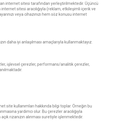
dan internet sitesi tarafından yerleştirilmektedir. Üçüncü
ternet sitesi aracılığıyla (reklam, etkileşimli içerik ve
gisayarınızı veya cihazınızı hem söz konusu internet
rımızın daha iyi anlaşılması amaçlarıyla kullanmaktayız.
ler, işlevsel çerezler, performans/analitik çerezler,
anılmaktadır.
et site kullanımları hakkında bilgi toplar. Örneğin bu
ınmasına yardımcı olur. Bu çerezler aracılığıyla
a açık rızanızın alınması suretiyle işlenmektedir.