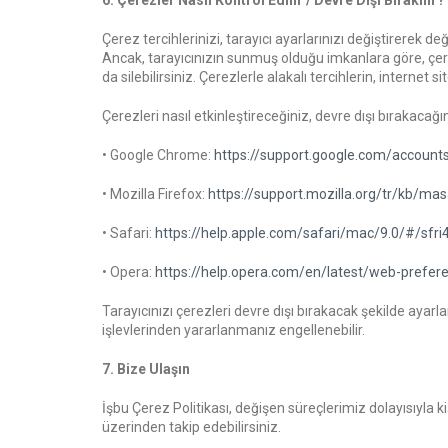
6. Çerezler Nasıl Kontrol Edilir / Devre Dışı Bırakılır?
Çerez tercihlerinizi, tarayıcı ayarlarınızı değiştirerek değ
Ancak, tarayıcınızın sunmuş olduğu imkanlara göre, çerezl
da silebilirsiniz. Çerezlerle alakalı tercihlerin, internet
Çerezleri nasıl etkinleştireceğiniz, devre dışı bırakacağın
• Google Chrome:
https://support.google.com/accoun
• Mozilla Firefox:
https://support.mozilla.org/tr/kb/m
• Safari:
https://help.apple.com/safari/mac/9.0/#/sf
• Opera:
https://help.opera.com/en/latest/web-prefer
Tarayıcınızı çerezleri devre dışı bırakacak şekilde ayarla
işlevlerinden yararlanmanız engellenebilir.
7. Bize Ulaşın
İşbu Çerez Politikası, değişen süreçlerimiz dolayısıyla
üzerinden takip edebilirsiniz.