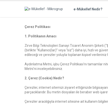
e-Mükellef Nedir?
Çerez Politikası
1. Politikanın Amacı
Zirve Bilgi Teknolojileri Sanayi Ticaret Anonim Şirketi (“
(birlikte “Kullanıcı(lar)” veya “siz”) daha iyi, hızlı ve g
edileceği ve çerezler yoluyla toplanan kişisel verilerini
Aydınlatma Metni, işbu Çerez Politikası’nı tamamlar nitel
Metni’ni inceleyebilirsiniz.
2. Çerez (Cookie) Nedir?
Çerezler, internet sitemizi ziyaret ettiğinizde bilgisaya
parçacıklarıdır. Bu metin dosyaları ile beraber web işaret
Çerezler aracılığıyla internet sitesine ait kullanım bilgil