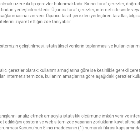
 olmak üzere iki tip çerezler bulunmaktadır. Birinci taraf çerezler, doğru
fından yerleştirilmektedir. Üçüncü taraf çerezler, internet sitesinde veya in
in sağlanmasına izin verir Üçüncü taraf çerezleri yerleştiren taraflar, bil
telerini ziyaret ettiğinizde tanıyabilir.
t sitemizin geliştirilmesi, istatistiksel verilerin toplanması ve kullanıcıla
lıcı çerezler olarak; kullanım amaçlarına göre ise kesinlikle gerekli çerez
lar. İnternet sitemizde, kullanım amaçlarına göre aşağıdaki çerezler kull
anışlarını analiz etmek amacıyla istatistiki ölçümüne imkân verir ve intern
t edildiğini gösterir ve web sitemizde yaşanan zorlukların kayıt altına al
rin Korunması Kanunu’nun 5’inci maddesinin (1) numaralı fıkrası kapsamınd