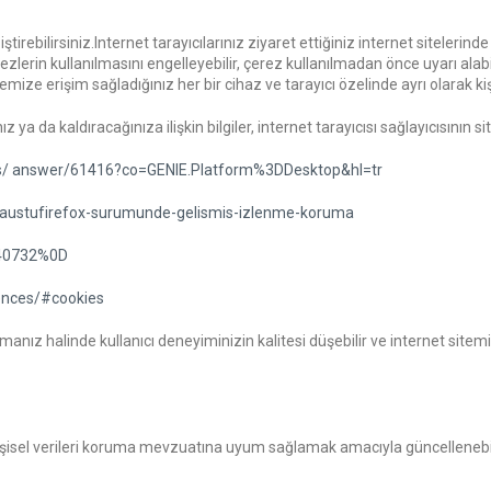
iştirebilirsiniz.Internet tarayıcılarınız ziyaret ettiğiniz internet sitelerind
erin kullanılmasını engelleyebilir, çerez kullanılmadan önce uyarı alabil
 sitemize erişim sağladığınız her bir cihaz ve tarayıcı özelinde ayrı olarak k
ız ya da kaldıracağınıza ilişkin bilgiler, internet tarayıcısı sağlayıcısını
ts/ answer/61416?co=GENIE.Platform%3DDesktop&hl=tr
asaustufirefox-surumunde-gelismis-izlenme-koruma
ri40732%0D
ences/#cookies
manız halinde kullanıcı deneyiminizin kalitesi düşebilir ve internet sitemi
 kişisel verileri koruma mevzuatına uyum sağlamak amacıyla güncellenebile