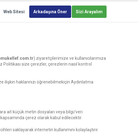
Web Sitesi
Arkadaşına Öner
Sizi Arayalım
emukellef.com.tr
) ziyaretçilerimize ve kullanıcılarımıza
z Politikası size çerezler, çerezlerin nasıl kontrol
ize ilişkin haklarınızı öğrenebilmekiçin Aydınlatma
ara ait küçük metin dosyaları veya bilgi/veri
ası kapsamında çerez olarak kabul edilecektir.
cihleri saklayarak internetin kullanımını kolaylaştırır.