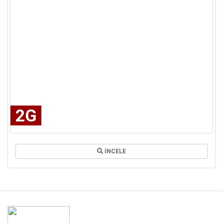
2G
İNCELE