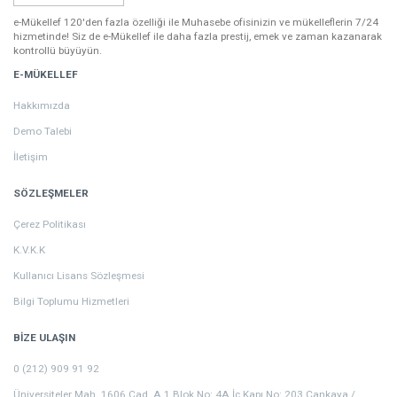
e-Mükellef 120'den fazla özelliği ile Muhasebe ofisinizin ve mükelleflerin 7/24
hizmetinde! Siz de e-Mükellef ile daha fazla prestij, emek ve zaman kazanarak
kontrollü büyüyün.
E-MÜKELLEF
Hakkımızda
Demo Talebi
İletişim
SÖZLEŞMELER
Çerez Politikası
K.V.K.K
Kullanıcı Lisans Sözleşmesi
Bilgi Toplumu Hizmetleri
BİZE ULAŞIN
0 (212) 909 91 92
Üniversiteler Mah. 1606 Cad. A 1 Blok No: 4A İç Kapı No: 203 Çankaya /