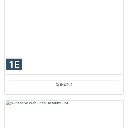
1E
İNCELE