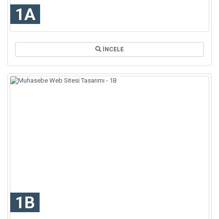
1A
İNCELE
1B