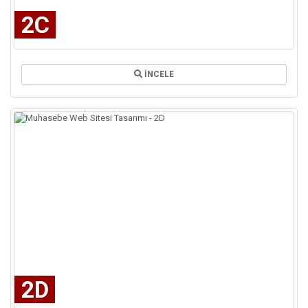
2C
İNCELE
2D