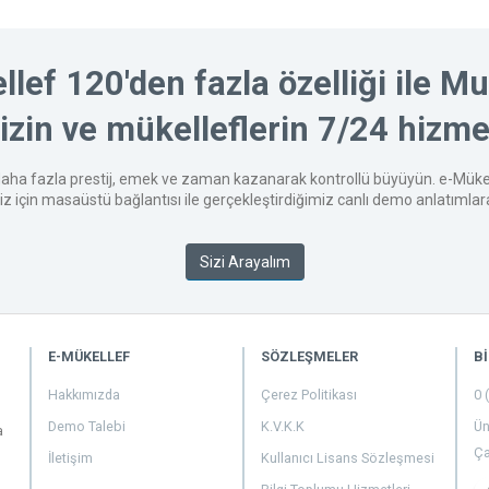
lef 120'den fazla özelliği ile 
nizin ve mükelleflerin 7/24 hizme
daha fazla prestij, emek ve zaman kazanarak kontrollü büyüyün. e-Mükell
 için masaüstü bağlantısı ile gerçekleştirdiğimiz canlı demo anlatımlara k
Sizi Arayalım
E-MÜKELLEF
SÖZLEŞMELER
Bİ
Hakkımızda
Çerez Politikası
0 
Demo Talebi
K.V.K.K
Ün
a
Ça
İletişim
Kullanıcı Lisans Sözleşmesi