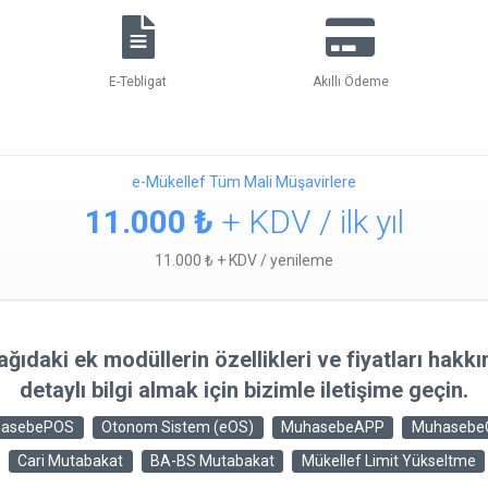
E-Tebligat
Akıllı Ödeme
e-Mükellef Tüm Mali Müşavirlere
11.000 ₺
+ KDV / ilk yıl
11.000 ₺ + KDV / yenileme
ğıdaki ek modüllerin özellikleri ve fiyatları hakk
detaylı bilgi almak için bizimle iletişime geçin.
asebePOS
Otonom Sistem (eOS)
MuhasebeAPP
Muhaseb
Cari Mutabakat
BA-BS Mutabakat
Mükellef Limit Yükseltme