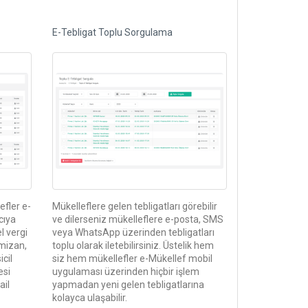
E-Tebligat Toplu Sorgulama
fler e-
Mükelleflere gelen tebligatları görebilir
cıya
ve dilerseniz mükelleflere e-posta, SMS
l vergi
veya WhatsApp üzerinden tebligatları
 mizan,
toplu olarak iletebilirsiniz. Üstelik hem
icil
siz hem mükellefler e-Mükellef mobil
esi
uygulaması üzerinden hiçbir işlem
ail
yapmadan yeni gelen tebligatlarına
kolayca ulaşabilir.