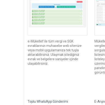
e-Mükellef ile tüm vergi ve SGK
Mükell
evraklarınızı muhasebe web sitenize
vergile
veya mobil uygulamanıza tek tuşla
sorgula
aktarabilirsiniz. Ulaşmak istediğiniz
listesi
evrak ve belgelere saniyeler içinde
listele
ulaşabilirsiniz.
üzerind
panelin
görüntü
Toplu WhatsApp Gönderimi
E-Arşi