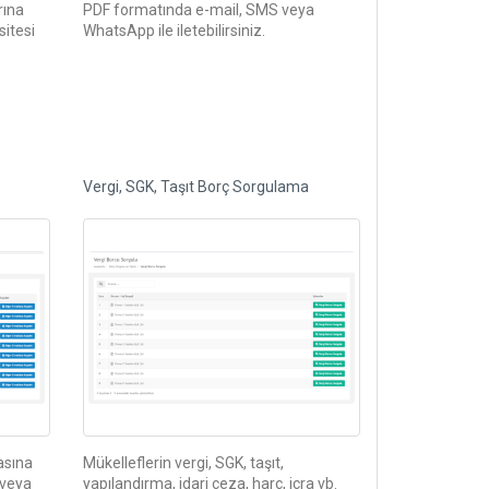
rına
PDF formatında e-mail, SMS veya
itesi
WhatsApp ile iletebilirsiniz.
Vergi, SGK, Taşıt Borç Sorgulama
asına
Mükelleflerin vergi, SGK, taşıt,
 veya
yapılandırma, idari ceza, harç, icra vb.