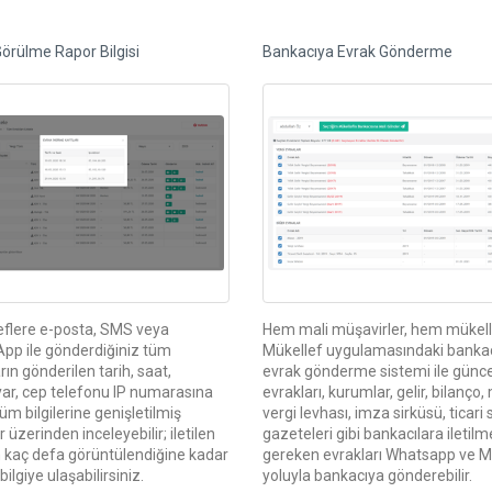
örülme Rapor Bilgisi
Bankacıya Evrak Gönderme
eflere e-posta, SMS veya
Hem mali müşavirler, hem mükelle
pp ile gönderdiğiniz tüm
Mükellef uygulamasındaki banka
rın gönderilen tarih, saat,
evrak gönderme sistemi ile günce
yar, cep telefonu IP numarasına
evrakları, kurumlar, gelir, bilanço,
üm bilgilerine genişletilmiş
vergi levhası, imza sirküsü, ticari s
r üzerinden inceleyebilir; iletilen
gazeteleri gibi bankacılara iletilm
 kaç defa görüntülendiğine kadar
gereken evrakları Whatsapp ve M
bilgiye ulaşabilirsiniz.
yoluyla bankacıya gönderebilir.