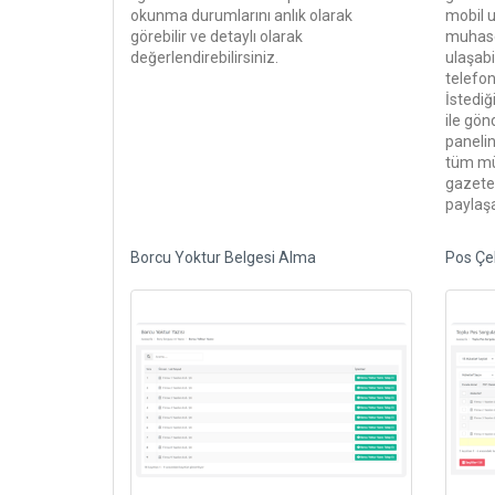
okunma durumlarını anlık olarak
mobil 
görebilir ve detaylı olarak
muhase
değerlendirebilirsiniz.
ulaşabi
telefon
İstediğ
ile gönd
paneli
tüm mük
gazetele
paylaşa
Borcu Yoktur Belgesi Alma
Pos Çe